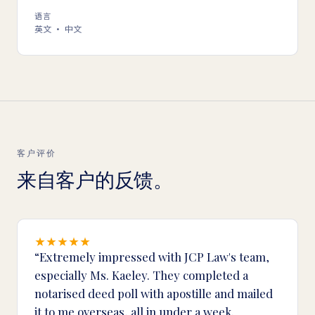
语言
英文 · 中文
客户评价
来自客户的反馈。
Extremely impressed with JCP Law's team,
especially Ms. Kaeley. They completed a
notarised deed poll with apostille and mailed
it to me overseas, all in under a week.