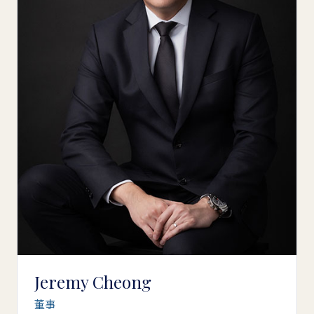
Jeremy Cheong
董事