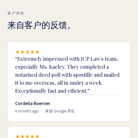
客户评价
来自客户的反馈。
Extremely impressed with JCP Law's team,
especially Ms. Kaeley. They completed a
notarised deed poll with apostille and mailed
it to me overseas, all in under a week.
Exceptionally fast and efficient.
Cordelia Boerner
6 months ago
来自 Google 评论