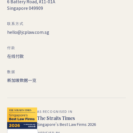
6 Battery Road, #11-01A
Singapore 049909
联系方式
hello@jcplaw.com.sg
付款
在线付款
数据
新加坡数据一览
AS RECOGNISED IN
The Straits Times
Singapore's Best Law Firms 2026
VERIFIED BY