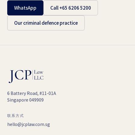
WhatsApp
Call +65 6206 5200
Our criminal defence practice
6 Battery Road, #11-01A
Singapore 049909
联系方式
hello@jcplaw.com.sg