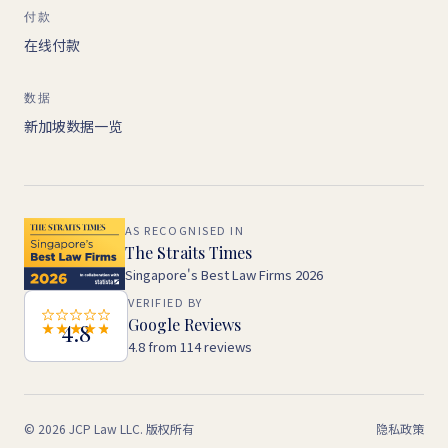
付款
在线付款
数据
新加坡数据一览
AS RECOGNISED IN
The Straits Times
Singapore's Best Law Firms 2026
VERIFIED BY
Google Reviews
4.8
4.8 from 114 reviews
© 2026 JCP Law LLC. 版权所有
隐私政策